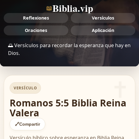
Biblia.vip
📖
Reflexiones
Versículos
Oraciones
Aplicación
🌅 Versículos para recordar la esperanza que hay en
Dios.
VERSÍCULO
Romanos 5:5 Biblia Reina
Valera
🔗
Compartir
Versículo bíblico sobre esperanza en Biblia Reina