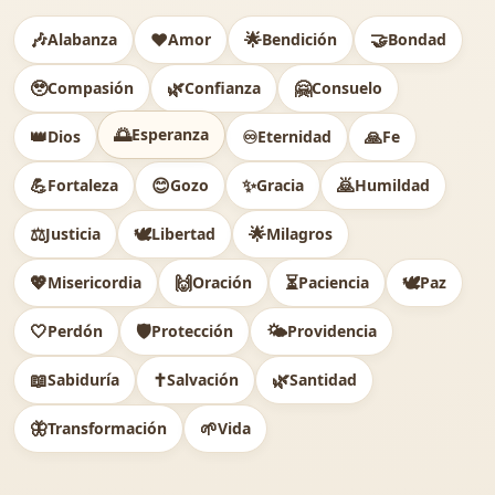
🎶
❤️
🌟
🤝
Alabanza
Amor
Bendición
Bondad
🥹
🌿
🤗
Compasión
Confianza
Consuelo
🌅
Esperanza
👑
♾️
🙏
Dios
Eternidad
Fe
💪
😊
✨
🙇
Fortaleza
Gozo
Gracia
Humildad
⚖️
🕊
🌟
Justicia
Libertad
Milagros
💖
🙌
⏳
🕊️
Misericordia
Oración
Paciencia
Paz
🤍
🛡️
🌤️
Perdón
Protección
Providencia
📖
✝️
🌿
Sabiduría
Salvación
Santidad
🦋
🌱
Transformación
Vida