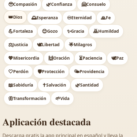
🥹
🌿
🤗
Compasión
Confianza
Consuelo
👑
Dios
🌅
♾️
🙏
Esperanza
Eternidad
Fe
💪
😊
✨
🙇
Fortaleza
Gozo
Gracia
Humildad
⚖️
🕊
🌟
Justicia
Libertad
Milagros
💖
🙌
⏳
🕊️
Misericordia
Oración
Paciencia
Paz
🤍
🛡️
🌤️
Perdón
Protección
Providencia
📖
✝️
🌿
Sabiduría
Salvación
Santidad
🦋
🌱
Transformación
Vida
Aplicación destacada
Descarga gratis la app principal en español y lleva la