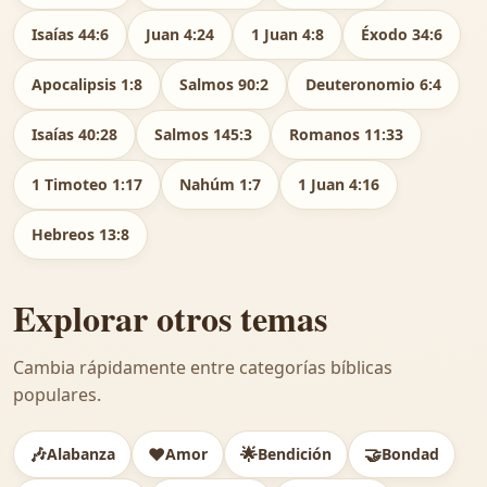
Isaías 44:6
Juan 4:24
1 Juan 4:8
Éxodo 34:6
Apocalipsis 1:8
Salmos 90:2
Deuteronomio 6:4
Isaías 40:28
Salmos 145:3
Romanos 11:33
1 Timoteo 1:17
Nahúm 1:7
1 Juan 4:16
Hebreos 13:8
Explorar otros temas
Cambia rápidamente entre categorías bíblicas
populares.
🎶
❤️
🌟
🤝
Alabanza
Amor
Bendición
Bondad