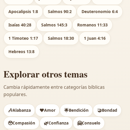
Apocalipsis 1:8
Salmos 90:2
Deuteronomio 6:4
Isaías 40:28
Salmos 145:3
Romanos 11:33
1 Timoteo 1:17
Salmos 18:30
1 Juan 4:16
Hebreos 13:8
Explorar otros temas
Cambia rápidamente entre categorías bíblicas
populares.
🎶
❤️
🌟
🤝
Alabanza
Amor
Bendición
Bondad
🥹
🌿
🤗
Compasión
Confianza
Consuelo