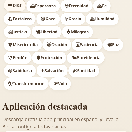
👑
Dios
🌅
♾️
🙏
Esperanza
Eternidad
Fe
💪
😊
✨
🙇
Fortaleza
Gozo
Gracia
Humildad
⚖️
🕊
🌟
Justicia
Libertad
Milagros
💖
🙌
⏳
🕊️
Misericordia
Oración
Paciencia
Paz
🤍
🛡️
🌤️
Perdón
Protección
Providencia
📖
✝️
🌿
Sabiduría
Salvación
Santidad
🦋
🌱
Transformación
Vida
Aplicación destacada
Descarga gratis la app principal en español y lleva la
Biblia contigo a todas partes.