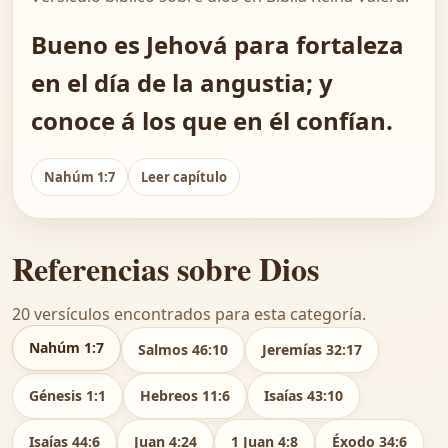
Bueno es Jehová para fortaleza
en el día de la angustia; y
conoce á los que en él confían.
Nahúm 1:7
Leer capítulo
Referencias sobre Dios
20 versículos encontrados para esta categoría.
Nahúm 1:7
Salmos 46:10
Jeremías 32:17
Génesis 1:1
Hebreos 11:6
Isaías 43:10
Isaías 44:6
Juan 4:24
1 Juan 4:8
Éxodo 34:6