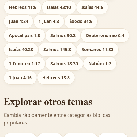
Hebreos 11:6
Isaías 43:10
Isaías 44:6
Juan 4:24
1 Juan 4:8
Éxodo 34:6
Apocalipsis 1:8
Salmos 90:2
Deuteronomio 6:4
Isaías 40:28
Salmos 145:3
Romanos 11:33
1 Timoteo 1:17
Salmos 18:30
Nahúm 1:7
1 Juan 4:16
Hebreos 13:8
Explorar otros temas
Cambia rápidamente entre categorías bíblicas
populares.