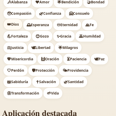
🎶
❤️
🌟
🤝
Alabanza
Amor
Bendición
Bondad
🥹
🌿
🤗
Compasión
Confianza
Consuelo
👑
Dios
🌅
♾️
🙏
Esperanza
Eternidad
Fe
💪
😊
✨
🙇
Fortaleza
Gozo
Gracia
Humildad
⚖️
🕊
🌟
Justicia
Libertad
Milagros
💖
🙌
⏳
🕊️
Misericordia
Oración
Paciencia
Paz
🤍
🛡️
🌤️
Perdón
Protección
Providencia
📖
✝️
🌿
Sabiduría
Salvación
Santidad
🦋
🌱
Transformación
Vida
Aplicación destacada