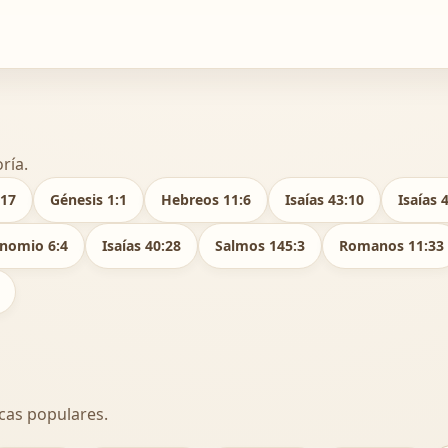
ría.
:17
Génesis 1:1
Hebreos 11:6
Isaías 43:10
Isaías 
nomio 6:4
Isaías 40:28
Salmos 145:3
Romanos 11:33
cas populares.