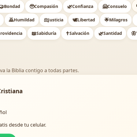
🤝
🥹
🌿
🤗
Bondad
Compasión
Confianza
Consuelo
🙇
⚖️
🕊
🌟
Humildad
Justicia
Libertad
Milagros
📖
✝️
🌿
🦋
rovidencia
Sabiduría
Salvación
Santidad
va la Biblia contigo a todas partes.
Cristiana
añol
atis desde tu celular.