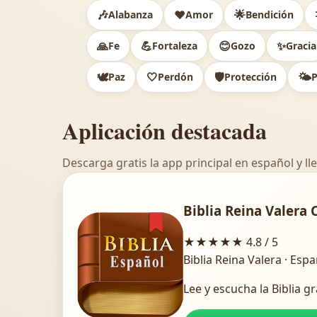
🎶
❤️
🌟
Alabanza
Amor
Bendición
🙏
💪
😊
✨
Fe
Fortaleza
Gozo
Gracia
🕊️
🤍
🛡️
🌤️
Paz
Perdón
Protección
P
Aplicación destacada
Descarga gratis la app principal en español y lle
Biblia Reina Valera 
★★★★★
4.8 / 5
Biblia Reina Valera · Esp
Lee y escucha la Biblia gr