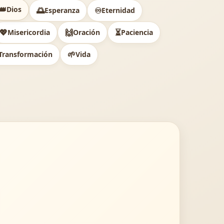
👑
Dios
🌅
♾️
Esperanza
Eternidad
💖
🙌
⏳
Misericordia
Oración
Paciencia
🌱
Transformación
Vida