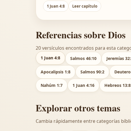
1 Juan 4:8
Leer capítulo
Referencias sobre Dios
20 versículos encontrados para esta catego
1 Juan 4:8
Salmos 46:10
Jeremías 32
Apocalipsis 1:8
Salmos 90:2
Deutero
Nahúm 1:7
1 Juan 4:16
Hebreos 13:8
Explorar otros temas
Cambia rápidamente entre categorías bíbli