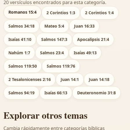
20 versículos encontrados para esta categoría.
Romanos 15:4
2 Corintios 1:3
2 Corintios 1:4
Salmos 34:18
Mateo 5:4
Juan 16:33
Isaías 41:10
Salmos 147:3
Apocalipsis 21:4
Nahúm 1:7
Salmos 23:4
Isaías 49:13
Salmos 119:50
Salmos 119:76
2 Tesalonicenses 2:16
Juan 14:1
Juan 14:18
Salmos 94:19
Isaías 66:13
Deuteronomio 31:8
Explorar otros temas
Cambia rápidamente entre categorías bíblicas