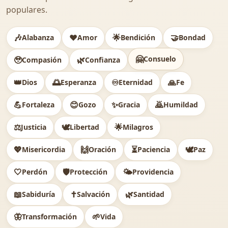
populares.
🎶
❤️
🌟
🤝
Alabanza
Amor
Bendición
Bondad
🤗
Consuelo
🥹
🌿
Compasión
Confianza
👑
🌅
♾️
🙏
Dios
Esperanza
Eternidad
Fe
💪
😊
✨
🙇
Fortaleza
Gozo
Gracia
Humildad
⚖️
🕊
🌟
Justicia
Libertad
Milagros
💖
🙌
⏳
🕊️
Misericordia
Oración
Paciencia
Paz
🤍
🛡️
🌤️
Perdón
Protección
Providencia
📖
✝️
🌿
Sabiduría
Salvación
Santidad
🦋
🌱
Transformación
Vida