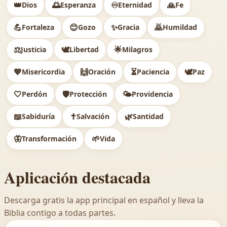
👑
🌅
♾️
🙏
Dios
Esperanza
Eternidad
Fe
💪
😊
✨
🙇
Fortaleza
Gozo
Gracia
Humildad
⚖️
🕊
🌟
Justicia
Libertad
Milagros
💖
🙌
⏳
🕊️
Misericordia
Oración
Paciencia
Paz
🤍
🛡️
🌤️
Perdón
Protección
Providencia
📖
✝️
🌿
Sabiduría
Salvación
Santidad
🦋
🌱
Transformación
Vida
Aplicación destacada
Descarga gratis la app principal en español y lleva la
Biblia contigo a todas partes.