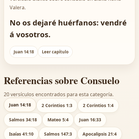
Valera.
No os dejaré huérfanos: vendré
á vosotros.
Juan 14:18
Leer capítulo
Referencias sobre Consuelo
20 versículos encontrados para esta categoría.
Juan 14:18
2 Corintios 1:3
2 Corintios 1:4
Salmos 34:18
Mateo 5:4
Juan 16:33
Isaías 41:10
Salmos 147:3
Apocalipsis 21:4