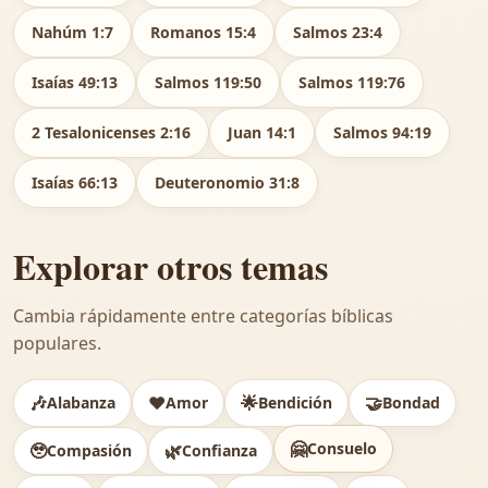
Nahúm 1:7
Romanos 15:4
Salmos 23:4
Isaías 49:13
Salmos 119:50
Salmos 119:76
2 Tesalonicenses 2:16
Juan 14:1
Salmos 94:19
Isaías 66:13
Deuteronomio 31:8
Explorar otros temas
Cambia rápidamente entre categorías bíblicas
populares.
🎶
❤️
🌟
🤝
Alabanza
Amor
Bendición
Bondad
🤗
Consuelo
🥹
🌿
Compasión
Confianza