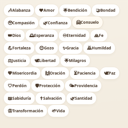
🎶
❤️
🌟
🤝
Alabanza
Amor
Bendición
Bondad
🤗
Consuelo
🥹
🌿
Compasión
Confianza
👑
🌅
♾️
🙏
Dios
Esperanza
Eternidad
Fe
💪
😊
✨
🙇
Fortaleza
Gozo
Gracia
Humildad
⚖️
🕊
🌟
Justicia
Libertad
Milagros
💖
🙌
⏳
🕊️
Misericordia
Oración
Paciencia
Paz
🤍
🛡️
🌤️
Perdón
Protección
Providencia
📖
✝️
🌿
Sabiduría
Salvación
Santidad
🦋
🌱
Transformación
Vida