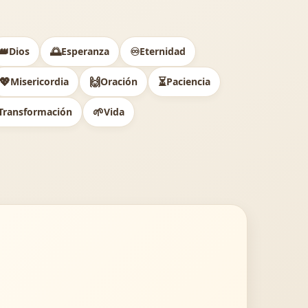
👑
🌅
♾️
Dios
Esperanza
Eternidad
💖
🙌
⏳
Misericordia
Oración
Paciencia
🌱
Transformación
Vida