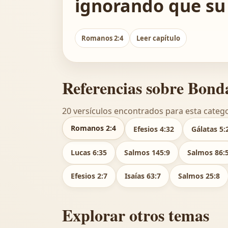
ignorando que su
Romanos 2:4
Leer capítulo
Referencias sobre Bond
20 versículos encontrados para esta catego
Romanos 2:4
Efesios 4:32
Gálatas 5:
Lucas 6:35
Salmos 145:9
Salmos 86:
Efesios 2:7
Isaías 63:7
Salmos 25:8
Explorar otros temas