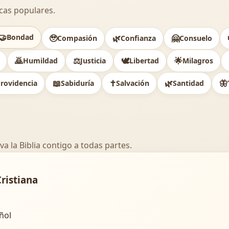
cas populares.
🤝
Bondad
🥹
🌿
🤗
Compasión
Confianza
Consuelo
🙇
⚖️
🕊
🌟
Humildad
Justicia
Libertad
Milagros
📖
✝️
🌿
🦋
rovidencia
Sabiduría
Salvación
Santidad
va la Biblia contigo a todas partes.
Cristiana
añol