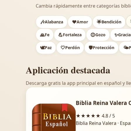
Cambia rápidamente entre categorías bíbli
🎶
❤️
🌟
Alabanza
Amor
Bendición
🙏
💪
😊
✨
Fe
Fortaleza
Gozo
Gracia
🕊️
🤍
🛡️
🌤️
Paz
Perdón
Protección
P
Aplicación destacada
Descarga gratis la app principal en español y lle
Biblia Reina Valera 
★★★★★
4.8 / 5
Biblia Reina Valera · Esp