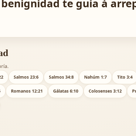
 benignidad te guía á arre
ad
ría.
22
Salmos 23:6
Salmos 34:8
Nahúm 1:7
Tito 3:4
5
Romanos 12:21
Gálatas 6:10
Colosenses 3:12
P