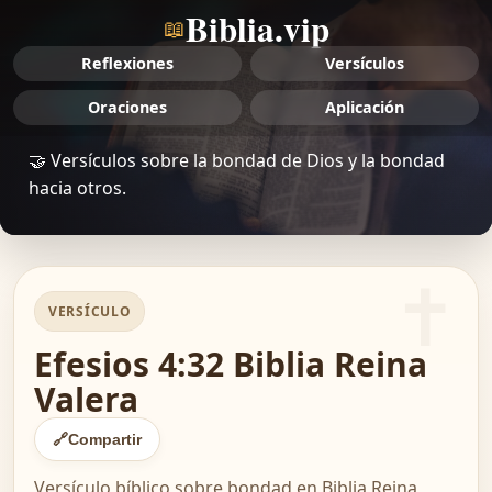
Biblia.vip
📖
Reflexiones
Versículos
Oraciones
Aplicación
🤝 Versículos sobre la bondad de Dios y la bondad
hacia otros.
VERSÍCULO
Efesios 4:32 Biblia Reina
Valera
🔗
Compartir
Versículo bíblico sobre bondad en Biblia Reina