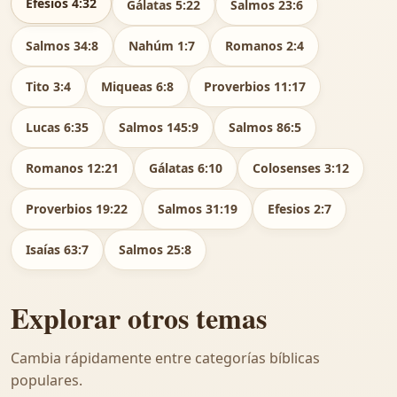
Efesios 4:32
Gálatas 5:22
Salmos 23:6
Salmos 34:8
Nahúm 1:7
Romanos 2:4
Tito 3:4
Miqueas 6:8
Proverbios 11:17
Lucas 6:35
Salmos 145:9
Salmos 86:5
Romanos 12:21
Gálatas 6:10
Colosenses 3:12
Proverbios 19:22
Salmos 31:19
Efesios 2:7
Isaías 63:7
Salmos 25:8
Explorar otros temas
Cambia rápidamente entre categorías bíblicas
populares.