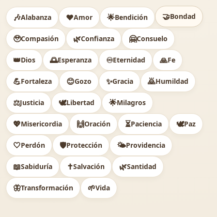
🤝
Bondad
🎶
❤️
🌟
Alabanza
Amor
Bendición
🥹
🌿
🤗
Compasión
Confianza
Consuelo
👑
🌅
♾️
🙏
Dios
Esperanza
Eternidad
Fe
💪
😊
✨
🙇
Fortaleza
Gozo
Gracia
Humildad
⚖️
🕊
🌟
Justicia
Libertad
Milagros
💖
🙌
⏳
🕊️
Misericordia
Oración
Paciencia
Paz
🤍
🛡️
🌤️
Perdón
Protección
Providencia
📖
✝️
🌿
Sabiduría
Salvación
Santidad
🦋
🌱
Transformación
Vida