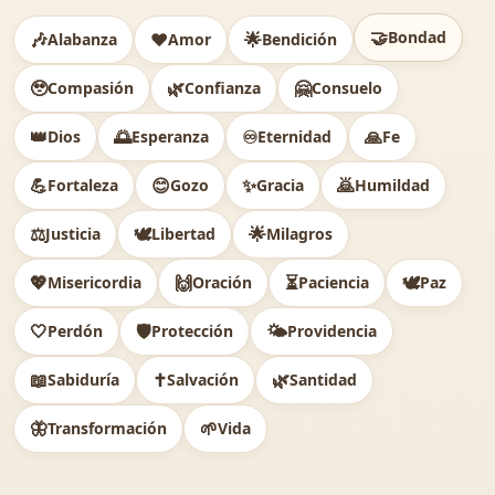
🤝
Bondad
🎶
❤️
🌟
Alabanza
Amor
Bendición
🥹
🌿
🤗
Compasión
Confianza
Consuelo
👑
🌅
♾️
🙏
Dios
Esperanza
Eternidad
Fe
💪
😊
✨
🙇
Fortaleza
Gozo
Gracia
Humildad
⚖️
🕊
🌟
Justicia
Libertad
Milagros
💖
🙌
⏳
🕊️
Misericordia
Oración
Paciencia
Paz
🤍
🛡️
🌤️
Perdón
Protección
Providencia
📖
✝️
🌿
Sabiduría
Salvación
Santidad
🦋
🌱
Transformación
Vida