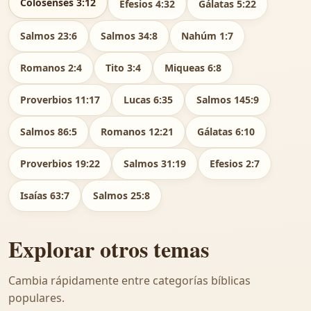
Colosenses 3:12
Efesios 4:32
Gálatas 5:22
Salmos 23:6
Salmos 34:8
Nahúm 1:7
Romanos 2:4
Tito 3:4
Miqueas 6:8
Proverbios 11:17
Lucas 6:35
Salmos 145:9
Salmos 86:5
Romanos 12:21
Gálatas 6:10
Proverbios 19:22
Salmos 31:19
Efesios 2:7
Isaías 63:7
Salmos 25:8
Explorar otros temas
Cambia rápidamente entre categorías bíblicas
populares.