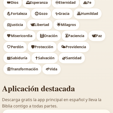
👑
🌅
♾️
🙏
Dios
Esperanza
Eternidad
Fe
💪
😊
✨
🙇
Fortaleza
Gozo
Gracia
Humildad
⚖️
🕊
🌟
Justicia
Libertad
Milagros
💖
🙌
⏳
🕊️
Misericordia
Oración
Paciencia
Paz
🤍
🛡️
🌤️
Perdón
Protección
Providencia
📖
✝️
🌿
Sabiduría
Salvación
Santidad
🦋
🌱
Transformación
Vida
Aplicación destacada
Descarga gratis la app principal en español y lleva la
Biblia contigo a todas partes.