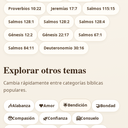
Proverbios 10:22
Jeremías 17:7
Salmos 115:15
Salmos 128:1
Salmos 128:2
Salmos 128:4
Génesis 12:2
Génesis 22:17
Salmos 67:1
Salmos 84:11
Deuteronomio 30:16
Explorar otros temas
Cambia rápidamente entre categorías bíblicas
populares.
🌟
Bendición
🎶
❤️
🤝
Alabanza
Amor
Bondad
🥹
🌿
🤗
Compasión
Confianza
Consuelo