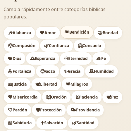
Cambia rápidamente entre categorías bíblicas
populares.
🌟
Bendición
🎶
❤️
🤝
Alabanza
Amor
Bondad
🥹
🌿
🤗
Compasión
Confianza
Consuelo
👑
🌅
♾️
🙏
Dios
Esperanza
Eternidad
Fe
💪
😊
✨
🙇
Fortaleza
Gozo
Gracia
Humildad
⚖️
🕊
🌟
Justicia
Libertad
Milagros
💖
🙌
⏳
🕊️
Misericordia
Oración
Paciencia
Paz
🤍
🛡️
🌤️
Perdón
Protección
Providencia
📖
✝️
🌿
Sabiduría
Salvación
Santidad