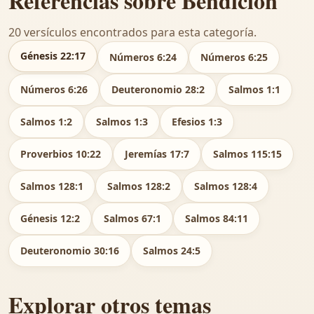
Referencias sobre Bendición
20 versículos encontrados para esta categoría.
Génesis 22:17
Números 6:24
Números 6:25
Números 6:26
Deuteronomio 28:2
Salmos 1:1
Salmos 1:2
Salmos 1:3
Efesios 1:3
Proverbios 10:22
Jeremías 17:7
Salmos 115:15
Salmos 128:1
Salmos 128:2
Salmos 128:4
Génesis 12:2
Salmos 67:1
Salmos 84:11
Deuteronomio 30:16
Salmos 24:5
Explorar otros temas